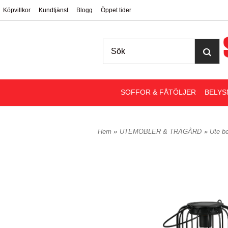
Köpvillkor
Kundtjänst
Blogg
Öppet tider
SOFFOR & FÅTÖLJER
BELYS
Hem
»
UTEMÖBLER & TRÄGÅRD
»
Ute b