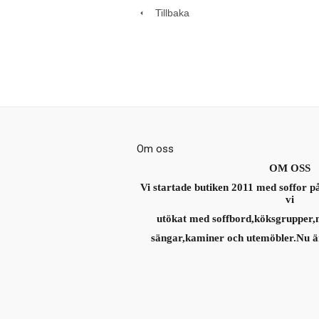
Tillbaka
Om oss
OM OSS
Vi startade butiken 2011 med soffor p
vi
utökat med soffbord,köksgrupper,
sängar,kaminer och utemöbler.Nu ä