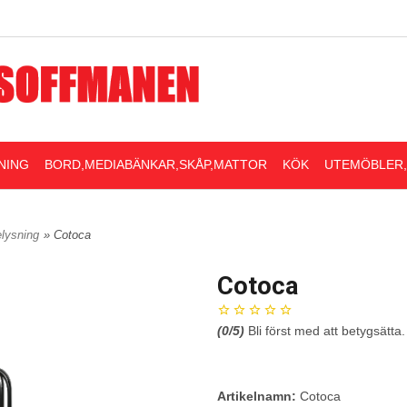
NING
BORD,MEDIABÄNKAR,SKÅP,MATTOR
KÖK
UTEMÖBLER
elysning
» Cotoca
Cotoca
(
0
/5)
Bli först med att betygsätta.
Artikelnamn:
Cotoca