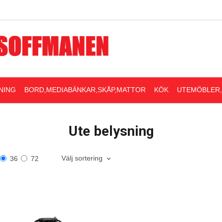
NING
BORD,MEDIABÄNKAR,SKÅP,MATTOR
KÖK
UTEMÖBLER
Ute belysning
Välj sortering
36
72