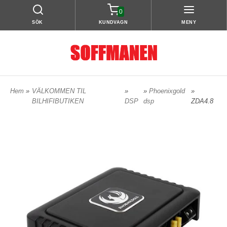
0
SÖK
KUNDVAGN
MENY
Hem
»
VÄLKOMMEN TIL
»
»
Phoenixgold
»
BILHIFIBUTIKEN
DSP
dsp
ZDA4.8