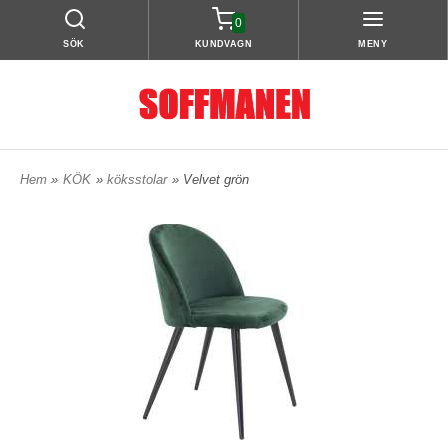
0
SÖK
KUNDVAGN
MENY
Hem
»
KÖK
»
köksstolar
» Velvet grön