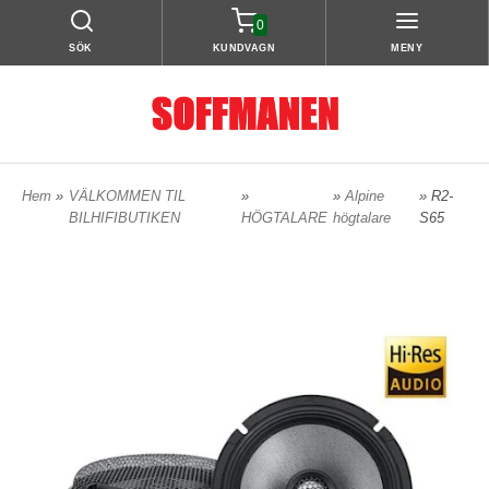
0
SÖK
KUNDVAGN
MENY
Hem
»
VÄLKOMMEN TIL
»
»
Alpine
» R2-
BILHIFIBUTIKEN
HÖGTALARE
högtalare
S65