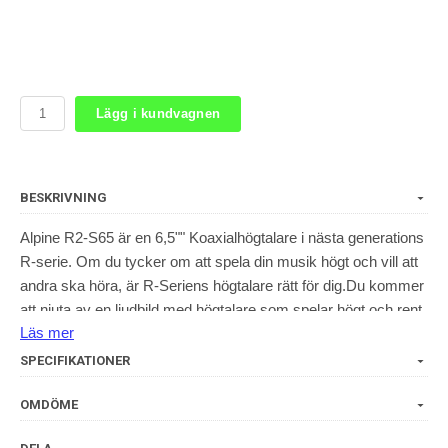
Lägg i kundvagnen
BESKRIVNING
Alpine R2-S65 är en 6,5"" Koaxialhögtalare i nästa generations
R-serie. Om du tycker om att spela din musik högt och vill att
andra ska höra, är R-Seriens högtalare rätt för dig.Du kommer
att njuta av en ljudbild med högtalare som spelar högt och rent
Läs mer
utan distorsion. R-seriens högtalarnas korgar är tillverkade i
gjuten aluminium och med glasfiberförstärkta koner, vilket ger
SPECIFIKATIONER
väldigt styva och extremt lätta koner vilket gör att de levererar
kraft samtidigt som de är rappa och naturligt producerar ljust,
OMDÖME
aktivt ljud. De är den perfekta kraft- och