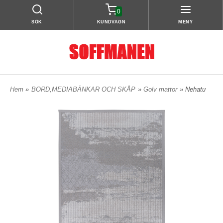
0
SÖK
KUNDVAGN
MENY
Hem
»
BORD,MEDIABÄNKAR OCH SKÅP
»
Golv mattor
» Nehatu