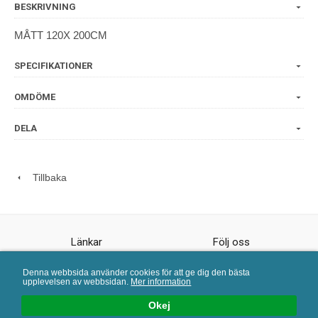
BESKRIVNING
MÅTT 120X 200CM
SPECIFIKATIONER
OMDÖME
DELA
Tillbaka
Länkar
Följ oss
Köpvillkor
Facebook
Denna webbsida använder cookies för att ge dig den bästa
Kundtjänst
upplevelsen av webbsidan.
Mer information
Blogg
Okej
Öppet tider