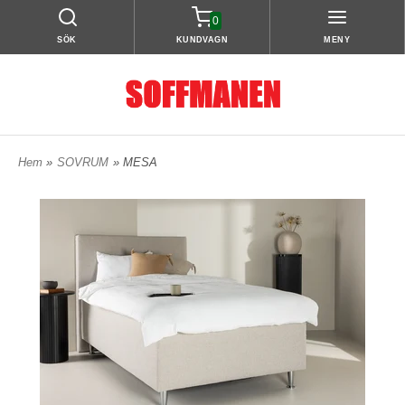
0
SÖK
KUNDVAGN
MENY
Hem
»
SOVRUM
» MESA