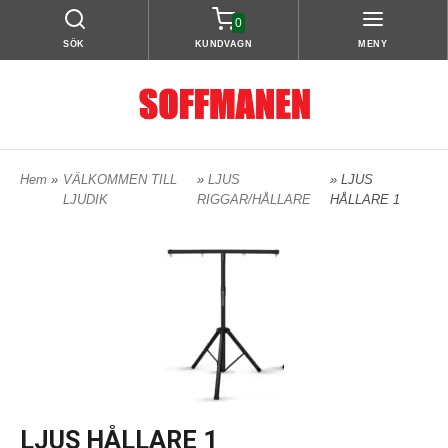
0
SÖK
KUNDVAGN
MENY
Hem
»
VÄLKOMMEN TILL
»
LJUS
» LJUS
LJUDIK
RIGGAR/HÅLLARE
HÅLLARE 1
LJUS HÅLLARE 1