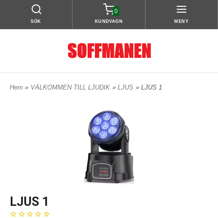
0
SÖK
KUNDVAGN
MENY
Hem
»
VÄLKOMMEN TILL LJUDIK
»
LJUS
» LJUS 1
LJUS 1