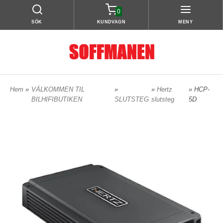
0
SÖK
KUNDVAGN
MENY
Hem
»
VÄLKOMMEN TIL
»
»
Hertz
» HCP-
BILHIFIBUTIKEN
SLUTSTEG
slutsteg
5D