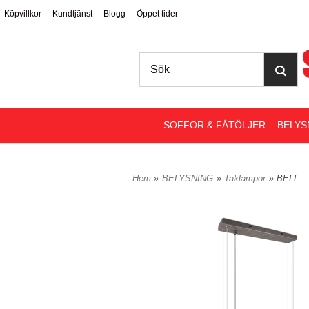
Köpvillkor
Kundtjänst
Blogg
Öppet tider
SOFFOR & FÅTÖLJER
BELYS
Hem
»
BELYSNING
»
Taklampor
» BELL