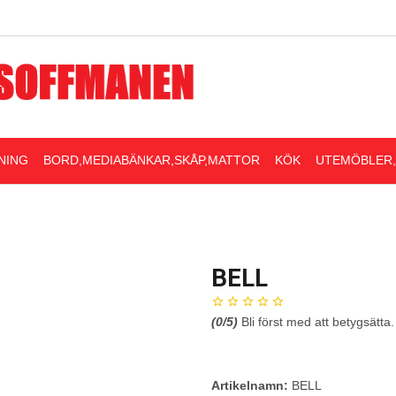
NING
BORD,MEDIABÄNKAR,SKÅP,MATTOR
KÖK
UTEMÖBLER
BELL
(
0
/5)
Bli först med att betygsätta.
Artikelnamn:
BELL