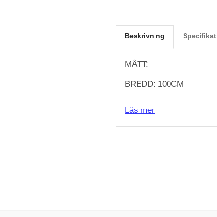
Beskrivning
Specifikat
MÅTT:
BREDD: 100CM
HÖJD: 150CM
Läs mer
DJUP: 21CM