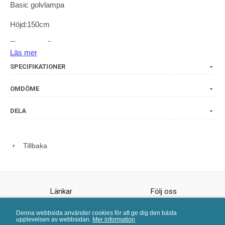
Basic golvlampa
Höjd:150cm
Finns som Svart
Läs mer
SPECIFIKATIONER
OMDÖME
DELA
Tillbaka
Länkar
Följ oss
Köpvillkor
Facebook
Denna webbsida använder cookies för att ge dig den bästa
Kundtjänst
upplevelsen av webbsidan.
Mer information