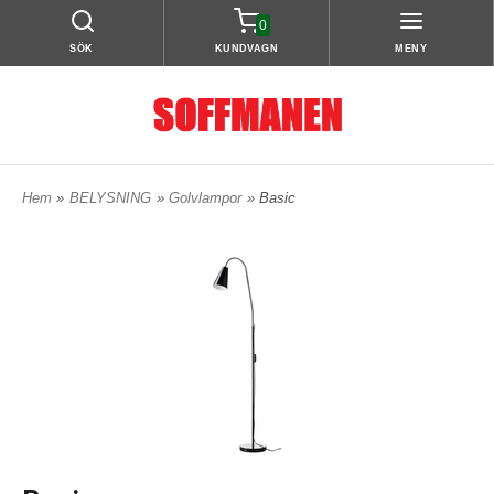
0
SÖK
KUNDVAGN
MENY
Hem
»
BELYSNING
»
Golvlampor
» Basic