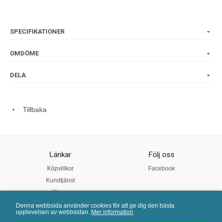
SPECIFIKATIONER
OMDÖME
DELA
Tillbaka
Länkar
Följ oss
Köpvillkor
Facebook
Kundtjänst
Blogg
Öppet tider
Denna webbsida använder cookies för att ge dig den bästa
upplevelsen av webbsidan.
Mer information