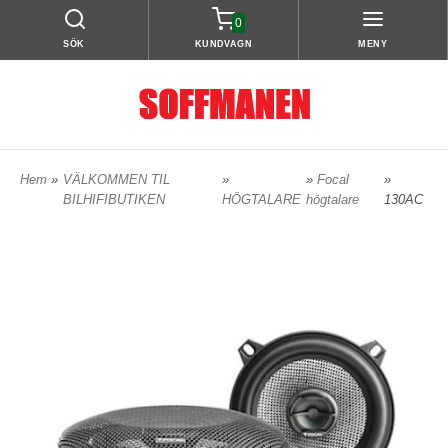
0
SÖK
KUNDVAGN
MENY
Hem
»
VÄLKOMMEN TIL
»
»
Focal
»
BILHIFIBUTIKEN
HÖGTALARE
högtalare
130AC