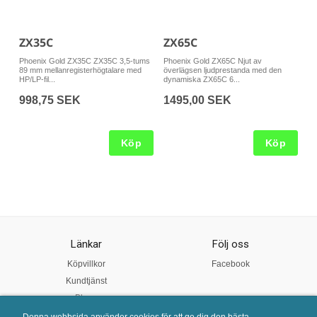
ZX35C
ZX65C
Phoenix Gold ZX35C ZX35C 3,5-tums
Phoenix Gold ZX65C Njut av
89 mm mellanregisterhögtalare med
överlägsen ljudprestanda med den
HP/LP-fil...
dynamiska ZX65C 6...
998,75 SEK
1495,00 SEK
Köp
Köp
Länkar
Följ oss
Köpvillkor
Facebook
Kundtjänst
Blogg
Öppet tider
Denna webbsida använder cookies för att ge dig den bästa