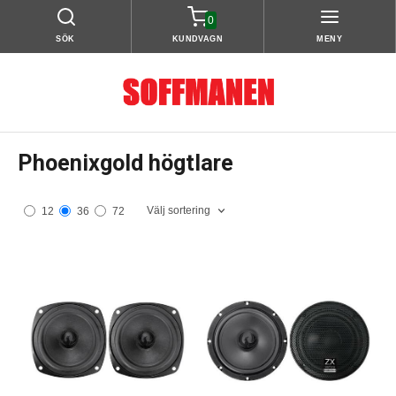
0
SÖK
KUNDVAGN
MENY
Phoenixgold högtlare
Välj sortering
12
36
72