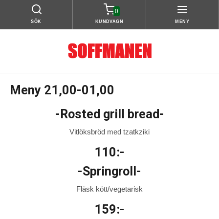
0
SÖK
KUNDVAGN
MENY
Meny 21,00-01,00
-Rosted grill bread-
Vitlöksbröd med tzatkziki
110:-
-Springroll-
Fläsk kött/vegetarisk
159:-