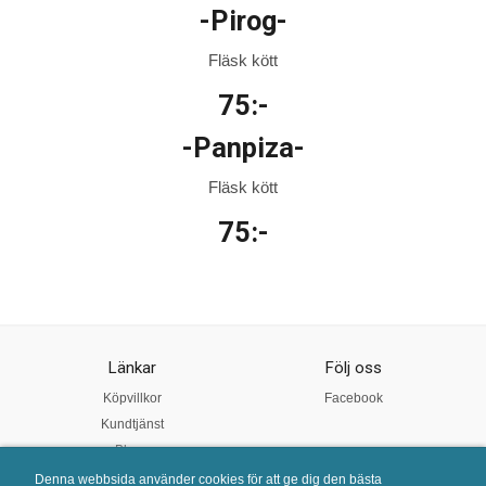
-Pirog-
Fläsk kött
75:-
-Panpiza-
Fläsk kött
75:-
Länkar
Följ oss
Köpvillkor
Facebook
Kundtjänst
Blogg
Öppet tider
Denna webbsida använder cookies för att ge dig den bästa